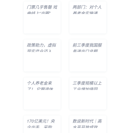
门票几乎售罄 戏
两部门：对个人
曲线上“出圈”线
养老金实施递延
下“破圈
纳税优惠政策
政策助力，虚拟
前三季度我国服
现实产业迈入融
务进出口总额同
合应用窗口期
比增长18.
个人养老金来
三季度规模以上
了！ 它跟退休金
工业增加值同比
有何不同？如
增长4.8%
170亿美元！央
数说新时代｜高
企出手，采购
水平开放成效显