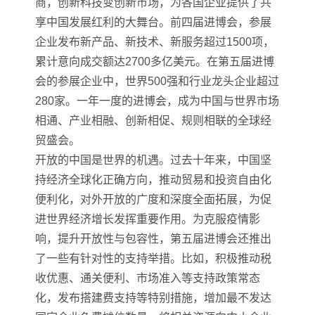
商，创新科技变创新市场，为各国企业提供了共
享中国发展红利的大舞台。前四届进博会，参展
企业发布新产品、新技术、新服务超过1500项，
累计意向成交额达2700多亿美元。在第五届进博
会的参展企业中，世界500强和行业龙头企业超过
280家。一年一度的进博会，成为中国与世界市场
相通、产业相融、创新相促、规则相联的全球经
贸盛会。
开放的中国是世界的机遇。过去十年来，中国坚
持经济全球化正确方向，推动贸易和投资自由化
便利化，对外开放的广度和深度全面拓展，为促
进世界经济增长发挥重要作用。为克服疫情影
响，提升开放性与包容性，第五届进博会还推出
了一些有针对性的支持举措。比如，积极推动税
收优惠、通关便利、市场准入等支持政策常态
化，发布搭建费支持等特别措施，增加最不发达