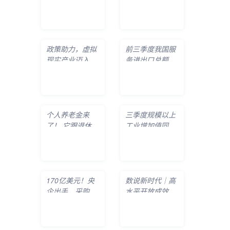
下“破圈
纳税优惠政策
政策助力，虚拟
前三季度我国服
现实产业迈入融
务进出口总额同
合应用窗口期
比增长18.
个人养老金来
三季度规模以上
了！ 它跟退休金
工业增加值同比
有何不同？如
增长4.8%
170亿美元！央
数说新时代｜高
企出手，采购
水平开放成效显
140架空客
著 合作共赢