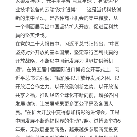
家染发神器”、元宇宙平台“点真星球”，有聚焦企
业技术装备的云端“数字进博”……这是当代科技创
新的集中呈现，是各种商业机会的集中释放，从
一个侧面展现出中国坚持扩大开放、促进互利共
赢的坚实步伐。
在党的二十大报告中，习近平总书记指出，“中国
坚持对外开放的基本国策，坚定奉行互利共赢的
开放战略，不断以中国新发展为世界提供新机
遇”。在第五届中国国际进口博览会开幕式上，习
近平总书记强调：“我们要以开放纾发展之困、以
开放汇合作之力、以开放聚创新之势、以开放谋
共享之福，推动经济全球化不断向前，增强各国
发展动能，让发展成果更多更公平惠及各国人
民。”在扩大开放中变得愈加精彩的进博会，正是
中国发展不断造福世界的生动写照。进博会举办5
年来，无数展品变商品，越来越多参展商变投资