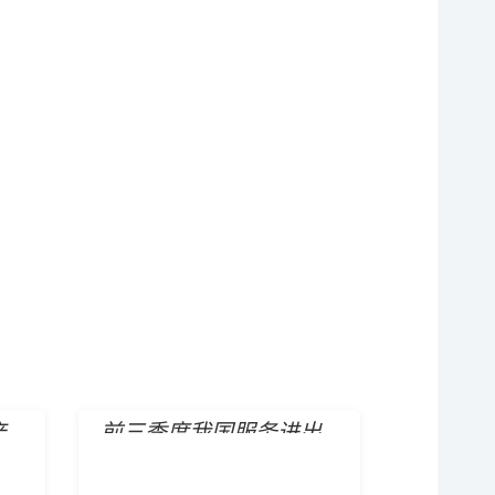
产
前三季度我国服务进出
期
口总额同比增长18.