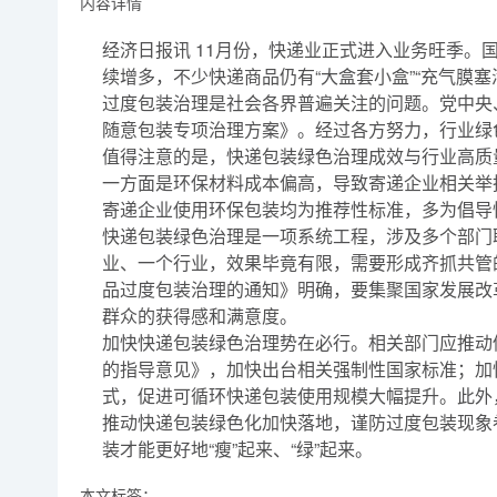
内容详情
经济日报讯
11月份，快递业正式进入业务旺季。国
续增多，不少快递商品仍有“大盒套小盒”“充气膜
过度包装治理是社会各界普遍关注的问题。党中央、
随意包装专项治理方案》。经过各方努力，行业绿
值得注意的是，快递包装绿色治理成效与行业高质
一方面是环保材料成本偏高，导致寄递企业相关举
寄递企业使用环保包装均为推荐性标准，多为倡导
快递包装绿色治理是一项系统工程，涉及多个部门
业、一个行业，效果毕竟有限，需要形成齐抓共管
品过度包装治理的通知》明确，要集聚国家发展改
群众的获得感和满意度。
加快快递包装绿色治理势在必行。相关部门应推动
的指导意见》，加快出台相关强制性国家标准；加
式，促进可循环快递包装使用规模大幅提升。此外
推动快递包装绿色化加快落地，谨防过度包装现象
装才能更好地“瘦”起来、“绿”起来。
本文标签：