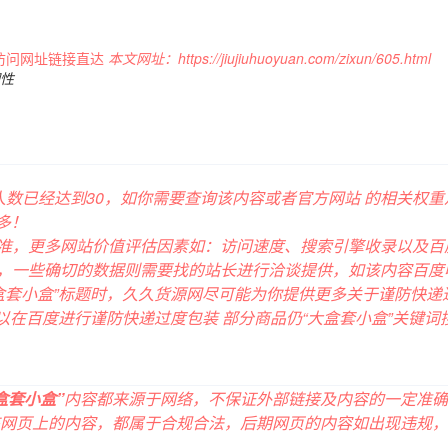
访问网址链接直达
本文网址：
https://jiujiuhuoyuan.com/zixun/605.html
韧性
览人数已经达到
30
，如你需要查询该内容或者官方网站 的相关权
多！
准，更多网站价值评估因素如：访问速度、搜索引擎收录以及百
，一些确切的数据则需要找的站长进行洽谈提供，如该内容百度收
盒套小盒”标题时，久久货源网尽可能为你提供更多关于谨防快递过
可以在百度进行谨防快递过度包装 部分商品仍“大盒套小盒”关键
盒套小盒”
内容都来源于网络，不保证外部链接及内容的一定准确
33收录时，该网页上的内容，都属于合规合法，后期网页的内容如出现