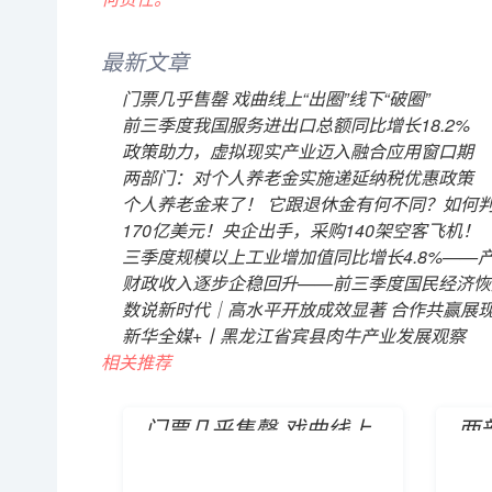
最新文章
门票几乎售罄 戏曲线上“出圈”线下“破圈”
前三季度我国服务进出口总额同比增长18.2%
政策助力，虚拟现实产业迈入融合应用窗口期
两部门：对个人养老金实施递延纳税优惠政策
个人养老金来了！ 它跟退休金有何不同？如何
170亿美元！央企出手，采购140架空客飞机！
三季度规模以上工业增加值同比增长4.8%——
财政收入逐步企稳回升——前三季度国民经济恢
数说新时代｜高水平开放成效显著 合作共赢展
新华全媒+丨黑龙江省宾县肉牛产业发展观察
相关推荐
门票几乎售罄 戏曲线上
两
“出圈”线下“破圈
实