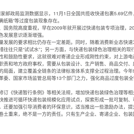
家邮政局监测数据显示，11月1日全国共揽收快递包裹5.69亿件
塞满纸箱”等过度包装现象存在。
国务院高度重视，早在2009年就开展过快递包装专项治理，2
色发展意识逐渐增强。
量发展的要求相比仍存在一定差距。同时，随着消费新业态快速
措往往只是“试试水”；另一方面，与快递包装绿色治理相关的现
性和鼓励性要求，这就很难对寄递企业形成刚性约束，对上游电
职责和地方政府事权，需要从包装设计、生产销售、商品交付、
的局面，建立覆盖全链条的法律标准体系支撑全过程治理。今年
革委、国家市场监管总局等13个部门之力，强化商品过度包装
修订《快递暂行条例》等相关法规，增加快递包装绿色治理等相
快推进可循环快递包装规模化应用试点，探索形成一批可复制、
，还要加强引导消费者的环保意识，适当推出一些激励办法，提
卷土重来，绝不是一方的责任。只有生产企业、寄递企业、包装