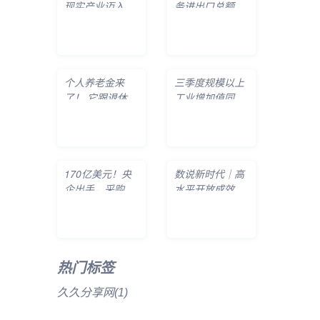
现实产业迈入融
务进出口总额同
合应用窗口期
比增长18.
个人养老金来
三季度规模以上
了！ 它跟退休金
工业增加值同比
有何不同？如
增长4.8%
170亿美元！央
数说新时代｜高
企出手，采购
水平开放成效显
140架空客
著 合作共赢
热门标签
​久久分享网
(1)