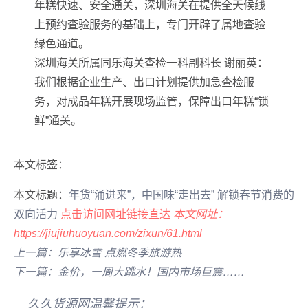
年糕快速、安全通关，深圳海关在提供全天候线
上预约查验服务的基础上，专门开辟了属地查验
绿色通道。
深圳海关所属同乐海关查检一科副科长 谢丽英：
我们根据企业生产、出口计划提供加急查检服
务，对成品年糕开展现场监管，保障出口年糕“锁
鲜”通关。
本文标签：
本文标题：
年货“涌进来”，中国味“走出去” 解锁春节消费的
双向活力
点击访问网址链接直达
本文网址：
https://jiujiuhuoyuan.com/zixun/61.html
上一篇：乐享冰雪 点燃冬季旅游热
下一篇：金价，一周大跳水！国内市场巨震……
久久货源网温馨提示：