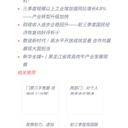
机！
三季度规模以上工业增加值同比增长4.8%
——产业转型升级加快
财政收入逐步企稳回升——前三季度国民经
济恢复向好评析④
数说新时代｜高水平开放成效显著 合作共赢
展现大国担当
新华全媒+丨黑龙江省宾县肉牛产业发展观
察
相关推荐
门票几乎售罄 戏
两部门：对个人
曲线上“出圈”线
养老金实施递延
下“破圈
纳税优惠政策
政策助力，虚拟
前三季度我国服