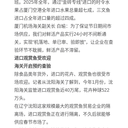
班。2025年全年，通过“金砖专线”进口的时令水
果占厦门空港全年进口水果总量超七成，三文鱼
进口占全年进口量的超过四成。
厦门机场海关副关长 白瑜：为了保证节日期间市
场供应，我们对鲜活产品实行24小时不间断通
关，实现“机落地、单已审、验即放”，让企业在查
验环节不耽搁，鲜活产品不滞留。
进口观赏鱼受欢迎
海关开启预约查验
除食品类年货外，进口的花卉、观赏鱼也很受市
场欢迎。记者从沈阳海关了解到，今年1月份，沈
阳海关监管进口观赏鱼近40万尾，花卉种球522
万头。
在辽宁沈阳这家规模最大的观赏鱼贸易企业的隔
离场，进口观赏鱼正在进行隔离，不久后就能够
供应春节市场了。