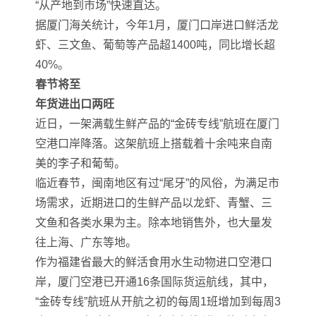
“从产地到市场”快速直达。
据厦门海关统计，今年1月，厦门口岸进口鲜活龙
虾、三文鱼、葡萄等产品超1400吨，同比增长超
40%。
春节将至
年货进出口两旺
近日，一架满载生鲜产品的“金砖专线”航班在厦门
空港口岸降落。这架航班上搭载着十余吨来自南
美的李子和葡萄。
临近春节，闽南地区有过“尾牙”的风俗，为满足市
场需求，近期进口的生鲜产品以龙虾、青蟹、三
文鱼和各类水果为主。除本地销售外，也大量发
往上海、广东等地。
作为福建省最大的鲜活食用水生动物进口空港口
岸，厦门空港已开通16条国际货运航线，其中，
“金砖专线”航班从开航之初的每周1班增加到每周3